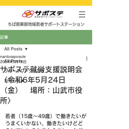
​ちば南東部地域若者サポートステーション
記事
All Posts
nantosaposute
All Posts
2024年5月16日
サポステ就労支援説明会
グループワーク予定表
〈令和6年5月24日
お知らせ★
（金） 場所：山武市役
所〉
若者（15歳～49歳）で働きたいが
うまくいかない、働きたいけどど