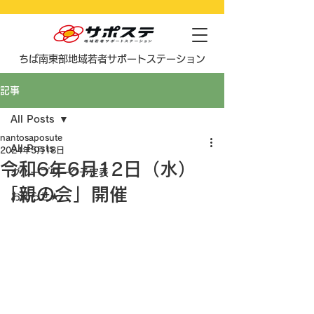
​ちば南東部地域若者サポートステーション
記事
All Posts
nantosaposute
All Posts
2024年5月18日
令和6年6月12日（水）
グループワーク予定表
「親の会」開催
お知らせ★