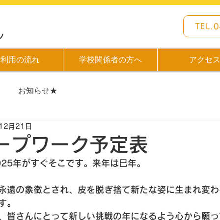
TEL.
ン
ご利用の流れ
学校関係者の方へ
アクセ
お知らせ★
12月21日
ープワーク予定表
025年がすぐそこです。来年は巳年。
永遠の象徴とされ、皮を脱ぎ捨て新たな姿に生まれ変わ
す。
、皆さんにとって新しい挑戦の年になるよう心から願っ