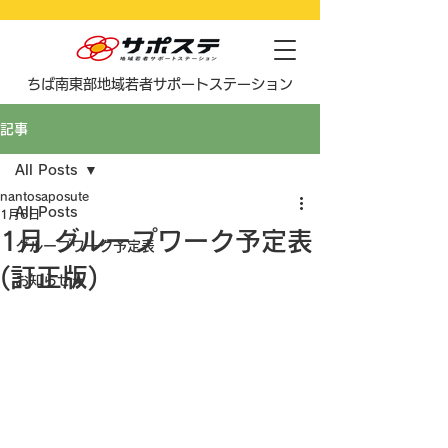
​ちば南東部地域若者サポートステーション
記事
All Posts
nantosaposute
All Posts
1月6日
1月 グループワーク予定表
グループワーク予定表
(訂正版)
お知らせ★