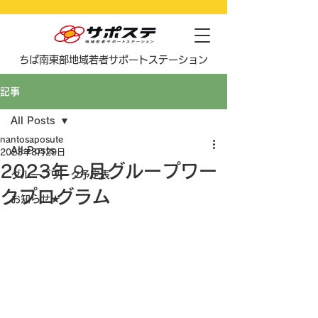
​ちば南東部地域若者サポートステーション
記事
All Posts
nantosaposute
All Posts
2023年8月29日
2023年９月グループワー
グループワーク予定表
クプログラム
お知らせ★