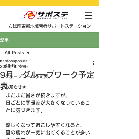
​ちば南東部地域若者サポートステーション
記事
All Posts
nantosaposute
All Posts
2025年8月20日
9月 グループワーク予定
グループワーク予定表
表
お知らせ★
まだまだ暑さが続きますが、
日ごとに寒暖差が大きくなっているこ
とに気づきます。
涼しくなって過ごしやすくなると、
夏の疲れが一気に出てくることが多い